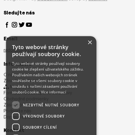
Sledujte nás
Email
×
Tyto webové stránky
radoltech.s.r.o@gmail.com
používají soubory cookie.
Informácie
Tyto webové stránky používají soubory
cookie ke zlepšení uživatelského zážitku.
O nás
Používáním našich webových stránek
Zásady používania cookies
souhlasíte se všemi soubory cookie v
souladu s našimi zásadami používání
Mapa stránky
souborů cookie.
Více informací
Formulár na odstúpenie od zmluvy
Obchodné podmienky
Zásady ochrany osobných údajov
NEZBYTNĚ NUTNÉ SOUBORY
Podporte nás
VÝKONOVÉ SOUBORY
Doprava a platba
SOUBORY CÍLENÍ
Kontakt