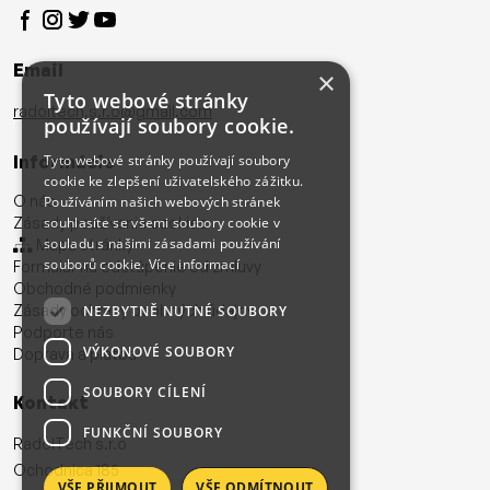
Nenaruší vzhled vozidla – bez vrtání do nárazníku
Jednoduchá a rychlá montáž i svépomocí
Email
×
Výborná detekce i v bočních zónách vozidla
Tyto webové stránky
radoltech.s.r.o@gmail.com
Praktické a diskrétní řešení bez viditelných částí
používají soubory cookie.
Vhodné pro všechny typy vozidel s plastovým nárazníkem
Informácie
Tyto webové stránky používají soubory
cookie ke zlepšení uživatelského zážitku.
O nás
Používáním našich webových stránek
Zásady používania cookies
souhlasíte se všemi soubory cookie v
souladu s našimi zásadami používání
Mapa stránky
souborů cookie.
Více informací
Formulár na odstúpenie od zmluvy
Obchodné podmienky
Zásady ochrany osobných údajov
NEZBYTNĚ NUTNÉ SOUBORY
Podporte nás
VÝKONOVÉ SOUBORY
Doprava a platba
SOUBORY CÍLENÍ
Kontakt
FUNKČNÍ SOUBORY
RadolTech s.r.o
Ochodnica 185
VŠE PŘIJMOUT
VŠE ODMÍTNOUT