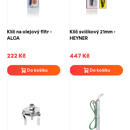
V nabídce naleznete také klíče určené pro specifické
servisní práce.
Klíč na olejový filtr -
Klíč svíčkový 21mm -
ALCA
HEYNER
222 Kč
447 Kč
Do košíku
Do košíku