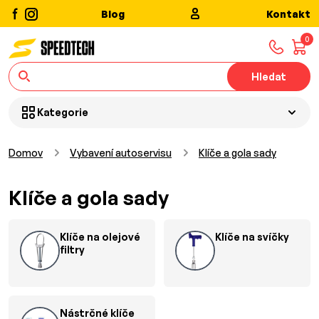
Blog
Kontakt
0
Hledat
Kategorie
Domov
Vybavení autoservisu
Klíče a gola sady
Klíče a gola sady
Klíče na olejové
Klíče na svíčky
filtry
Nástrčné klíče