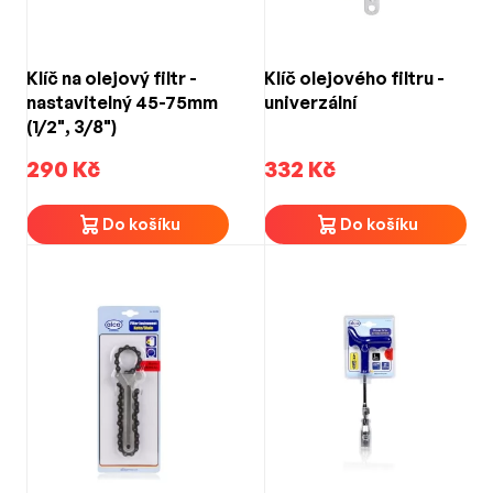
Klíč na olejový filtr -
Klíč olejového filtru -
nastavitelný 45-75mm
univerzální
(1/2", 3/8")
290 Kč
332 Kč
Do košíku
Do košíku