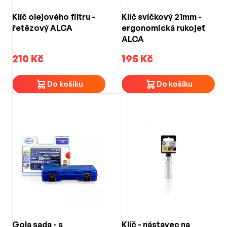
Klíč olejového filtru -
Klíč svíčkový 21mm -
řetězový ALCA
ergonomická rukojeť
ALCA
210 Kč
195 Kč
Do košíku
Do košíku
Gola sada - s
Klíč - nástavec na