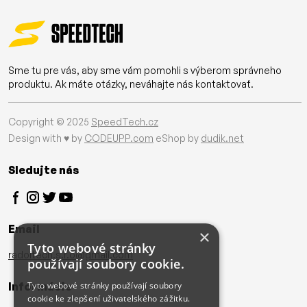
Sme tu pre vás, aby sme vám pomohli s výberom správneho
produktu. Ak máte otázky, neváhajte nás kontaktovať.
Copyright © 2025
SpeedTech.cz
Design with ♥ by
CODEUPP.com
eShop by
dudik.net
Sledujte nás
Email
×
Tyto webové stránky
radoltech.s.r.o@gmail.com
používají soubory cookie.
Informácie
Tyto webové stránky používají soubory
cookie ke zlepšení uživatelského zážitku.