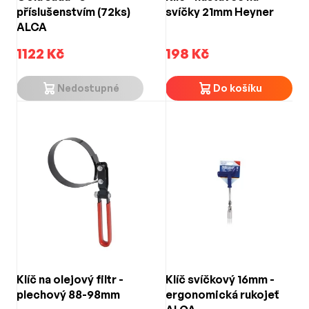
příslušenstvím (72ks)
svíčky 21mm Heyner
ALCA
1122 Kč
198 Kč
Nedostupné
Do košíku
Klíč na olejový filtr -
Klíč svíčkový 16mm -
plechový 88-98mm
ergonomická rukojeť