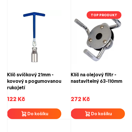
TOP PRODUKT
Klíč svíčkový 21mm -
Klíč na olejový filtr -
kovový s pogumovanou
nastavitelný 63-110mm
rukojetí
122 Kč
272 Kč
Do košíku
Do košíku