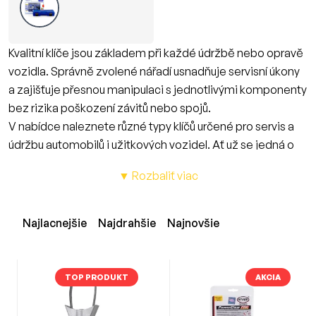
Kvalitní klíče jsou základem při každé údržbě nebo opravě
vozidla. Správně zvolené nářadí usnadňuje servisní úkony
a zajišťuje přesnou manipulaci s jednotlivými komponenty
bez rizika poškození závitů nebo spojů.
V nabídce naleznete různé typy klíčů určené pro servis a
údržbu automobilů i užitkových vozidel. Ať už se jedná o
výměnu olejového filtru, demontáž kol nebo práci s
▼ Rozbaliť viac
motorovými komponenty, správné nářadí je nezbytné pro
efektivní práci v autoservisu i domácí dílně.
Najlacnejšie
Najdrahšie
Najnovšie
Pro každodenní údržbu i speciální
servisní úkony
Vybrat si můžete gola sady, nástrčné a vidlicové klíče,
TOP PRODUKT
AKCIA
jakož i speciální klíče na olejové filtry nebo servisní práce
na různých částech vozidla. Díky širokému výběru nářadí