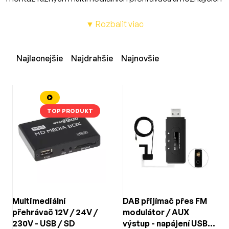
sledování zábavy
zejména během delších přesunů.
▼ Rozbaliť viac
Pasažéři v autobusech, ale i osobních dodávkách či
autech mohou díky videopřehrávačům sledovat oblíbený
film. Tyto systémy oceňují i rodiče dětí, a to zejména při
Najlacnejšie
Najdrahšie
Najnovšie
delších cestách na dovolené.
Napájecí příslušenství, kabeláž,
dálkové ovládání
TOP PRODUKT
Kromě samotných multimediálních přehrávačů se
systémem Android máme samozřejmě v nabídce
také
modely se čtečkou SD karet a klasických DVD disků či
USB vstupem.
Objednat si můžete také kompletní
příslušenství, jako jsou dálkové ovladače, napájecí kabeláž
a různé redukce.
Multimediální
DAB přijímač přes FM
přehrávač 12V / 24V /
modulátor / AUX
230V - USB / SD
výstup - napájení USB-