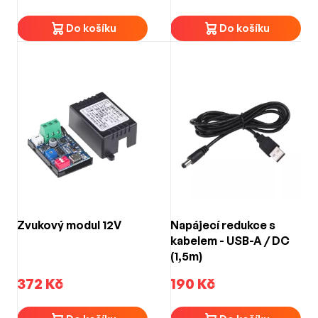
Do košíku
Do košíku
Zvukový modul 12V
Napájecí redukce s
kabelem - USB-A / DC
(1,5m)
372 Kč
190 Kč