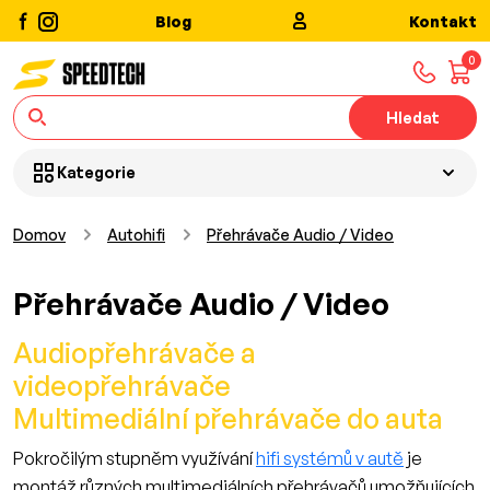
Blog
Kontakt
0
Hledat
Kategorie
Domov
Autohifi
Přehrávače Audio / Video
Přehrávače Audio / Video
Audiopřehrávače a
videopřehrávače
Multimediální přehrávače do auta
Pokročilým stupněm využívání
hifi systémů v autě
je
montáž různých multimediálních přehrávačů umožňujících