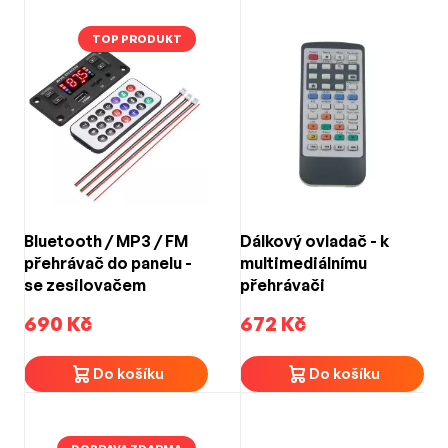
TOP PRODUKT
Bluetooth / MP3 / FM
Dálkový ovladač - k
přehrávač do panelu -
multimediálnímu
se zesilovačem
přehrávači
690 Kč
672 Kč
Do košíku
Do košíku