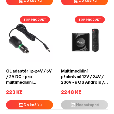
Do košíku
Do košíku
TOP PRODUKT
TOP PRODUKT
CL adaptér 12-24V / 5V
Multimediální
/ 2A DC - pro
přehrávač 12V / 24V /
multimediální
230V - s OS Android /
přehrávač
WIFI / HDMI a AV výstup
223 Kč
2248 Kč
/ 2x USB / micro SD
Do košíku
Nedostupné