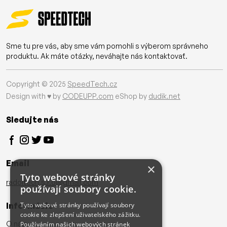
Sme tu pre vás, aby sme vám pomohli s výberom správneho
produktu. Ak máte otázky, neváhajte nás kontaktovať.
Copyright © 2025
SpeedTech.cz
Design with ♥ by
CODEUPP.com
eShop by
dudik.net
Sledujte nás
Email
×
Tyto webové stránky
radoltech.s.r.o@gmail.com
používají soubory cookie.
Informácie
Tyto webové stránky používají soubory
cookie ke zlepšení uživatelského zážitku.
O nás
Používáním našich webových stránek