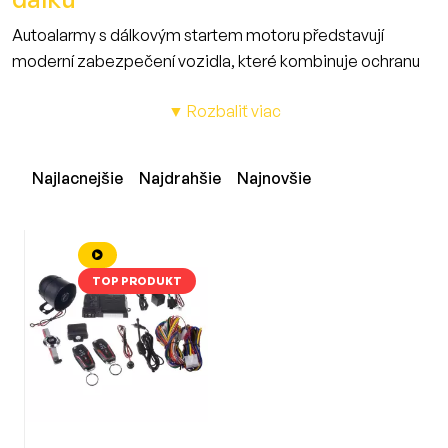
Autoalarmy s dálkovým startem motoru představují
moderní zabezpečení vozidla, které kombinuje ochranu
proti krádeži s pohodlnou funkcí startování motoru na
▼ Rozbaliť viac
dálku.
Jsou ideální řešení pro řidiče, kteří chtějí mít své auto pod
kontrolou, ještě dříve než do něj nastoupí - ať už na vyhřátí
Najlacnejšie
Najdrahšie
Najnovšie
v zimě nebo předchlazení v létě.
Systém umožňuje nastartovat motor na dálku přes
dálkový ovladač nebo aplikaci, přičemž vozidlo zůstává
zajištěno.
TOP PRODUKT
Vhodné pro široké spektrum vozidel – od osobních aut až
po dodávky a pracovní vozidla.
V naší nabídce naleznete:
2-cestné autoalarmy
s dálkovým startem
GSM/GPS alarmy
s možností ovládání přes mobil