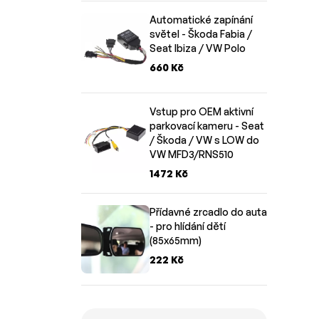
Automatické zapínání
světel - Škoda Fabia /
Seat Ibiza / VW Polo
660 Kč
Vstup pro OEM aktivní
parkovací kameru - Seat
/ Škoda / VW s LOW do
VW MFD3/RNS510
1472 Kč
Přídavné zrcadlo do auta
- pro hlídání dětí
(85x65mm)
222 Kč