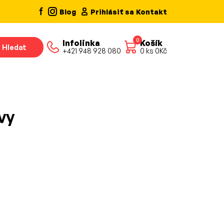
Blog
Prihlásiť sa
Kontakt
0
Infolinka
Košík
Hledat
+421 948 928 080
0
ks
0
Kč
vy