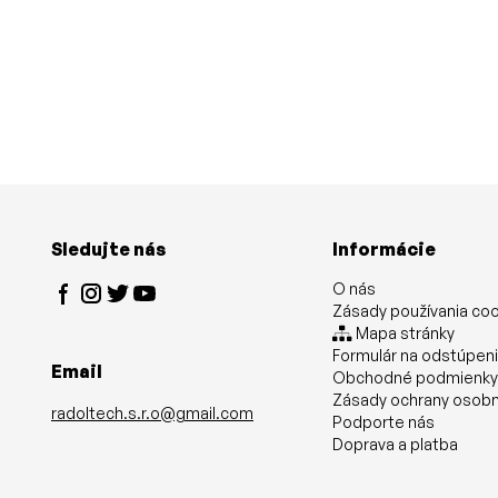
Sledujte nás
Informácie
O nás
Zásady používania co
Mapa stránky
Formulár na odstúpen
Email
Obchodné podmienk
Zásady ochrany osobn
radoltech.s.r.o@gmail.com
Podporte nás
Doprava a platba