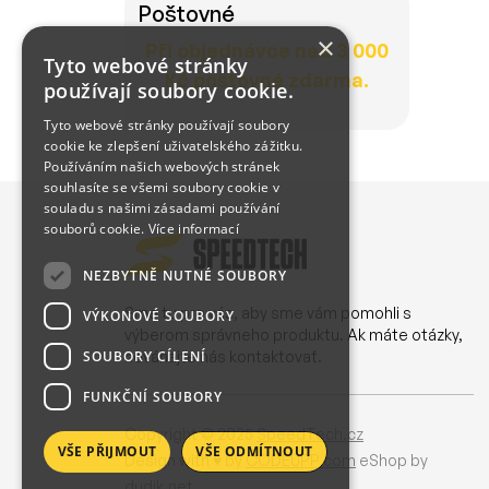
Poštovné
×
Při objednávce nad 3 000
Tyto webové stránky
Kč poštovné zdarma.
používají soubory cookie.
Tyto webové stránky používají soubory
cookie ke zlepšení uživatelského zážitku.
Používáním našich webových stránek
souhlasíte se všemi soubory cookie v
souladu s našimi zásadami používání
souborů cookie.
Více informací
NEZBYTNĚ NUTNÉ SOUBORY
Sme tu pre vás, aby sme vám pomohli s
VÝKONOVÉ SOUBORY
výberom správneho produktu. Ak máte otázky,
SOUBORY CÍLENÍ
neváhajte nás kontaktovať.
FUNKČNÍ SOUBORY
Copyright © 2025
SpeedTech.cz
VŠE PŘIJMOUT
VŠE ODMÍTNOUT
Design with ♥ by
CODEUPP.com
eShop by
dudik.net