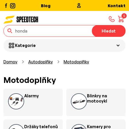
Blog
Kontakt
0
Hledat
Kategorie
Domov
Autodoplňky
Motodoplňky
Motodoplňky
Alarmy
Blinkry na
motocykl
Držáky telefonů
Kamery pro