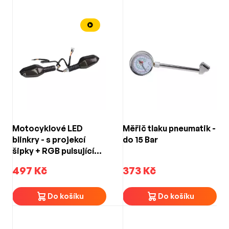
Motocyklové LED
Měřič tlaku pneumatik -
blinkry - s projekcí
do 15 Bar
šipky + RGB pulsující
efekt (145 × 41 × 40
497 Kč
373 Kč
mm)
Do košíku
Do košíku