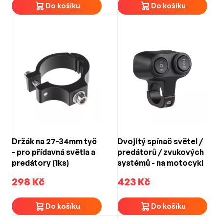
Do košíku
Do košíku
Držák na 27-34mm tyč
Dvojitý spínač světel /
- pro přídavná světla a
predátorů / zvukových
predátory (1ks)
systémů - na motocykl
298 Kč
423 Kč
Do košíku
Do košíku