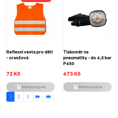
Reflexní vesta pro děti
Tlakoměr na
- oranžová
pneumatiky - do 4,5 bar
P450
72 Kč
673 Kč
Nedostupné
Nedostupné
1
2
3