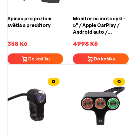
Spínač pro poziční
Monitor na motocykl -
světla a predátory
5" / Apple CarPlay /
Android auto /
Bluetooth / mini USB /
358 Kč
4998 Kč
micro SD
Do košíku
Do košíku