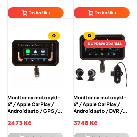
Do košíku
Do košíku
DOPRAVA ZDARMA
Monitor na motocykl -
Monitor na motocykl -
6" / Apple CarPlay /
6" / Apple CarPlay /
Android auto / GPS /
Android auto / DVR /
Bluetooth
GPS / Bluetooth
2473 Kč
3748 Kč