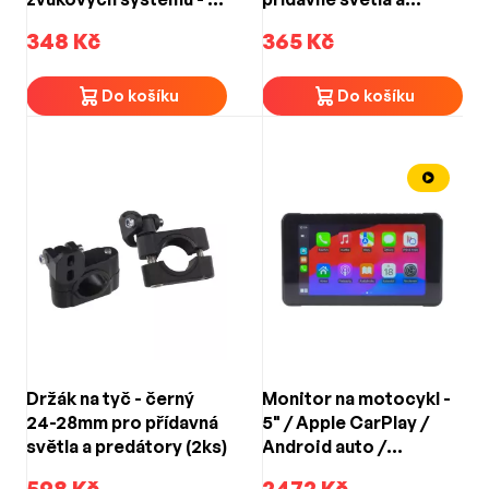
motocykl
predátory (1ks)
348 Kč
365 Kč
Do košíku
Do košíku
Držák na tyč - černý
Monitor na motocykl -
24-28mm pro přídavná
5" / Apple CarPlay /
světla a predátory (2ks)
Android auto /
Bluetooth / micro SD
598 Kč
2472 Kč