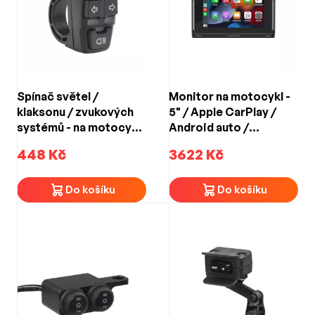
Spínač světel /
Monitor na motocykl -
klaksonu / zvukových
5" / Apple CarPlay /
systémů - na motocykl
Android auto /
(4 vodotěsné spínače)
Bluetooth / WIFI / mini
448 Kč
3622 Kč
USB / micro SD
Do košíku
Do košíku