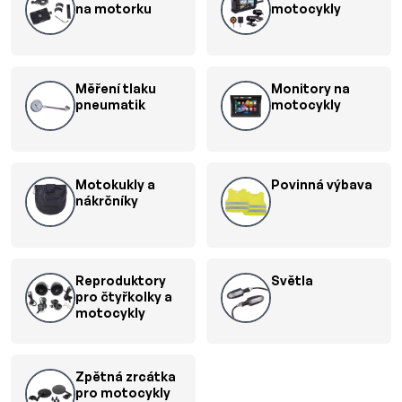
na motorku
motocykly
Měření tlaku
Monitory na
pneumatik
motocykly
Motokukly a
Povinná výbava
nákrčníky
Reproduktory
Světla
pro čtyřkolky a
motocykly
Zpětná zrcátka
pro motocykly