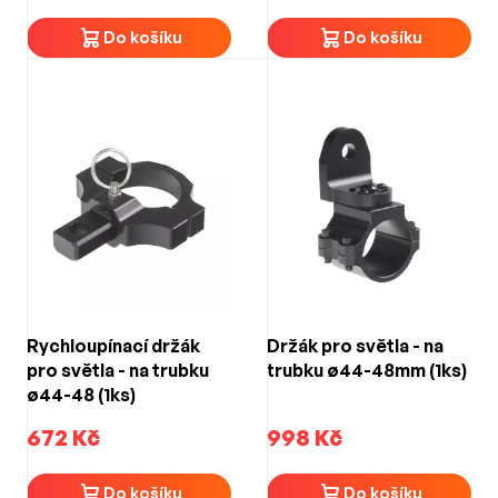
Do košíku
Do košíku
Rychloupínací držák
Držák pro světla - na
pro světla - na trubku
trubku ø44-48mm (1ks)
ø44-48 (1ks)
672 Kč
998 Kč
Do košíku
Do košíku