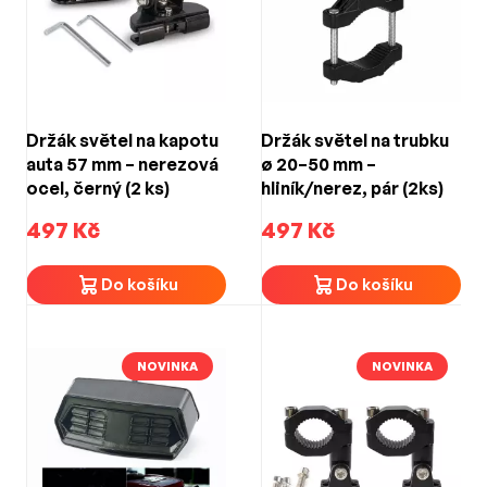
Držák světel na kapotu
Držák světel na trubku
auta 57 mm – nerezová
ø 20–50 mm –
ocel, černý (2 ks)
hliník/nerez, pár (2ks)
497 Kč
497 Kč
Do košíku
Do košíku
NOVINKA
NOVINKA