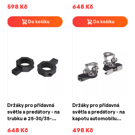
40/45-50mm (2ks)
598 Kč
648 Kč
Do košíku
Do košíku
Držáky pro přídavná
Držáky pro přídavná
světla a predátory - na
světla a predátory - na
trubku ø 25-30/35-
kapotu automobilu
40/45-50mm (2ks)
57mm
648 Kč
498 Kč