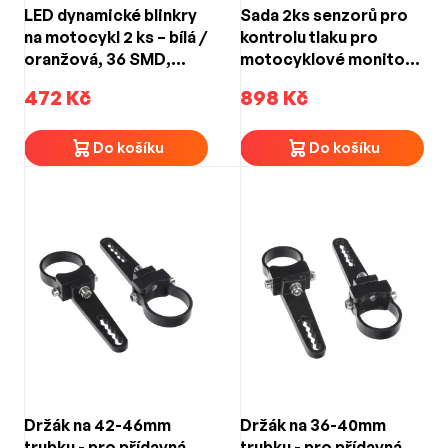
LED dynamické blinkry
Sada 2ks senzorů pro
na motocykl 2 ks – bílá /
kontrolu tlaku pro
oranžová, 36 SMD,
motocyklové monitory
IP65, 12 V, 13 cm
DS-601caDVRM + DS-
472 Kč
898 Kč
601caM
Do košíku
Do košíku
Držák na 42-46mm
Držák na 36-40mm
trubku - pro přídavná
trubku - pro přídavná