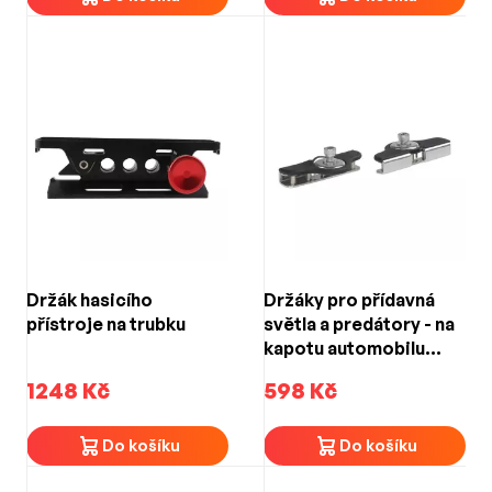
Držák hasicího
Držáky pro přídavná
přístroje na trubku
světla a predátory - na
kapotu automobilu
75mm
1248 Kč
598 Kč
Do košíku
Do košíku