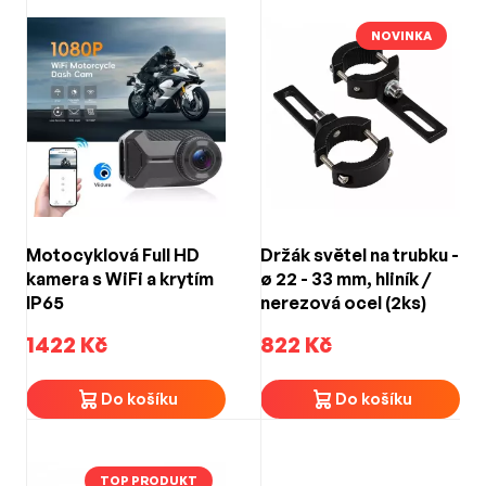
NOVINKA
Motocyklová Full HD
Držák světel na trubku -
kamera s WiFi a krytím
ø 22 - 33 mm, hliník /
IP65
nerezová ocel (2ks)
1422 Kč
822 Kč
Do košíku
Do košíku
TOP PRODUKT