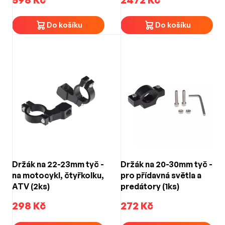
Do košíku
Do košíku
Držák na 22-23mm tyč -
Držák na 20-30mm tyč -
na motocykl, čtyřkolku,
pro přídavná světla a
ATV (2ks)
predátory (1ks)
298 Kč
272 Kč