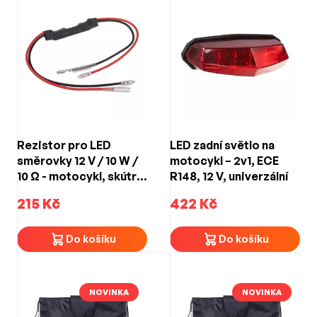
Rezistor pro LED
LED zadní světlo na
směrovky 12 V / 10 W /
motocykl – 2v1, ECE
10 Ω - motocykl, skútr,
R148, 12 V, univerzální
ATV
215 Kč
422 Kč
Do košíku
Do košíku
NOVINKA
NOVINKA