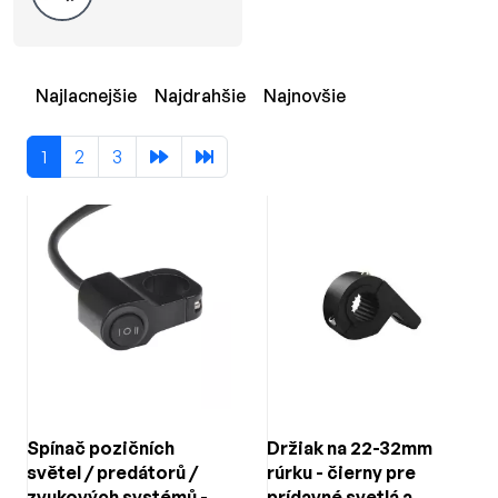
Najlacnejšie
Najdrahšie
Najnovšie
1
2
3
Spínač pozičních
Držiak na 22-32mm
světel / predátorů /
rúrku - čierny pre
zvukových systémů - na
prídavné svetlá a