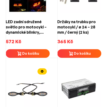
LED zadní sdružené
Držáky na trubku pro
světlo pro motocykl –
motocykl / ø 24 – 28
dynamické blinkry,
mm / černý (2 ks)
brzdové a poziční
572 Kč
365 Kč
světlo / ECE R50 /
kouřové
Do košíku
Do košíku