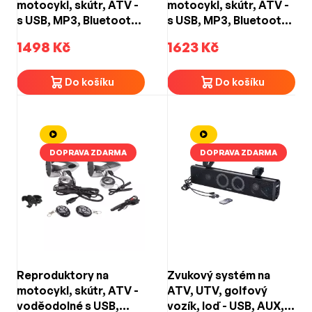
motocykl, skútr, ATV -
motocykl, skútr, ATV -
s USB, MP3, Bluetooth,
s USB, MP3, Bluetooth,
FM tunerem / barva
FM tunerem / barva
1498 Kč
1623 Kč
černá
černo-červená
Do košíku
Do košíku
DOPRAVA ZDARMA
DOPRAVA ZDARMA
Reproduktory na
Zvukový systém na
motocykl, skútr, ATV -
ATV, UTV, golfový
voděodolné s USB,
vozík, loď - USB, AUX,