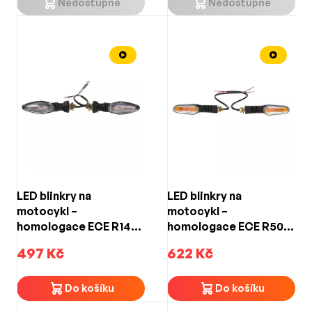
Nedostupné
Nedostupné
LED blinkry na
LED blinkry na
motocykl –
motocykl –
homologace ECE R148,
homologace ECE R50,
IP66, 12 V, závit M10, 1
IP66, 12 V, závit M10, 1
497 Kč
622 Kč
pár
pár
Do košíku
Do košíku