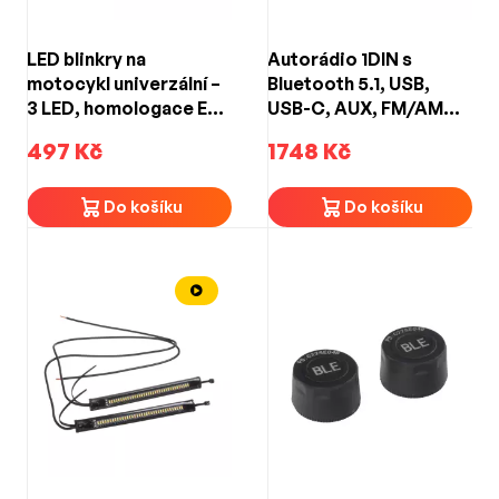
LED blinkry na
Autorádio 1DIN s
motocykl univerzální –
Bluetooth 5.1, USB,
3 LED, homologace ECE
USB-C, AUX, FM/AM
R50, 12 V, IP66, závit
RDS, FLAC – vestavěný
497 Kč
1748 Kč
M10, 1 pár
reproduktor 2× 10 W,
výstup 4× 55 W
Do košíku
Do košíku