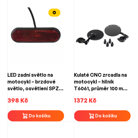
LED zadní světlo na
Kulaté CNC zrcadla na
motocykl – brzdové
motocykl – hliník
světlo, osvětlení SPZ,
T6061, průměr 100 mm,
homologace ECE R148
nastavitelný kloub
398 Kč
1372 Kč
360°, 1 pár
Do košíku
Do košíku