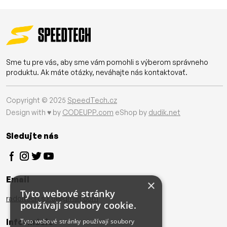
Sme tu pre vás, aby sme vám pomohli s výberom správneho
produktu. Ak máte otázky, neváhajte nás kontaktovať.
Copyright © 2025
SpeedTech.cz
Design with ♥ by
CODEUPP.com
eShop by
dudik.net
Sledujte nás
Email
×
Tyto webové stránky
radoltech.s.r.o@gmail.com
používají soubory cookie.
Informácie
Tyto webové stránky používají soubory