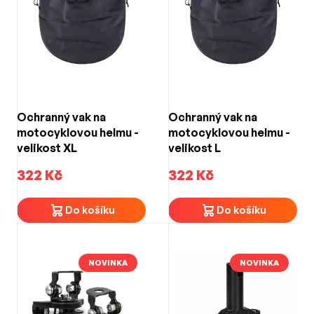
Ochranný vak na
Ochranný vak na
motocyklovou helmu -
motocyklovou helmu -
velikost XL
velikost L
322 Kč
322 Kč
Do košíku
Do košíku
NOVINKA
NOVINKA