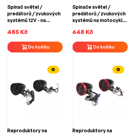
Spínač světel /
Spínače světel /
predátorů / zvukových
predátorů / zvukových
systémů 12V - na
systémů na motocykl
motocykl / modře
12V - 3x podsvícený
485 Kč
648 Kč
podsvícený
spínač
Do košíku
Do košíku
Reproduktory na
Reproduktory na