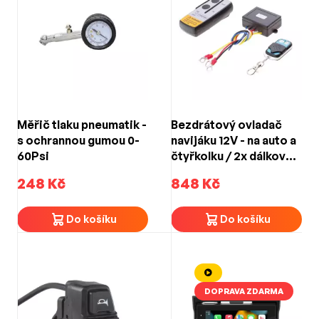
Měřič tlaku pneumatik -
Bezdrátový ovladač
s ochrannou gumou 0-
navijáku 12V - na auto a
60Psi
čtyřkolku / 2x dálkový
ovladač
248 Kč
848 Kč
Do košíku
Do košíku
DOPRAVA ZDARMA