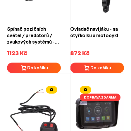
Spínač pozičních
Ovladač navijáku - na
světel / predátorů /
čtyřkolku a motocykl
zvukových systémů -
dvojitý na motocykl
1123 Kč
872 Kč
Do košíku
Do košíku
DOPRAVA ZDARMA