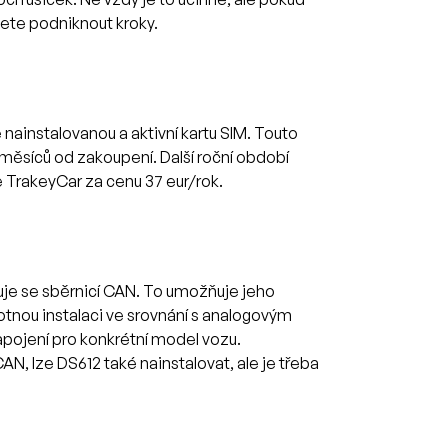
žete podniknout kroky.
nainstalovanou a aktivní kartu SIM. Touto
12 měsíců od zakoupení. Další roční období
ce TrakeyCar za cenu 37 eur/rok.
cuje se sběrnicí CAN. To umožňuje jeho
tnou instalaci ve srovnání s analogovým
pojení pro konkrétní model vozu.
N, lze DS612 také nainstalovat, ale je třeba