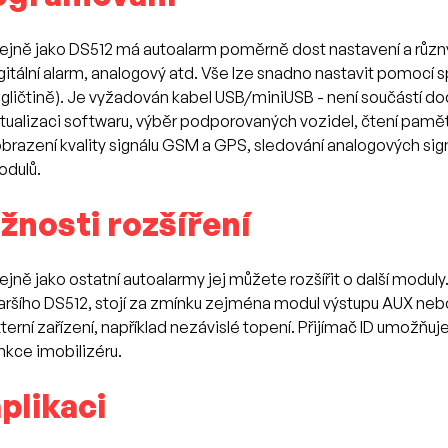
ejně jako DS512 má autoalarm poměrně dost nastavení a různýc
gitální alarm, analogový atd. Vše lze snadno nastavit pomocí
gličtině). Je vyžadován kabel USB/miniUSB - není součástí d
tualizaci softwaru, výběr podporovaných vozidel, čtení pamět
brazení kvality signálu GSM a GPS, sledování analogových sign
dulů.
žnosti rozšíření
ejně jako ostatní autoalarmy jej můžete rozšířit o další modul
aršího DS512, stojí za zmínku zejména modul výstupu AUX neb
terní zařízení, například nezávislé topení. Přijímač ID umožň
nkce imobilizéru.
plikaci