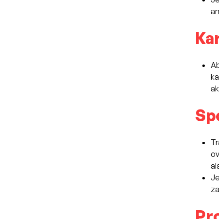
an
Ka
Ab
ka
ak
Sp
Tr
ov
al
Je
za
Pr