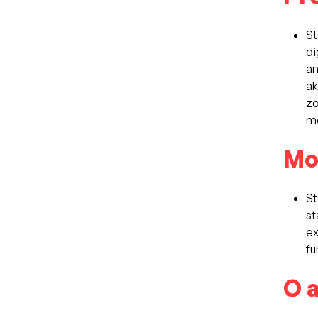
St
di
an
ak
zo
mo
Mo
St
st
ex
fu
O a