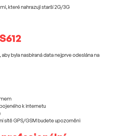
mi, které nahrazují starší 2G/3G
DS612
aby byla nasbíraná data nejprve odeslána na
armem
pojeného k internetu
)
šení sítě GPS/GSM budete upozorněni