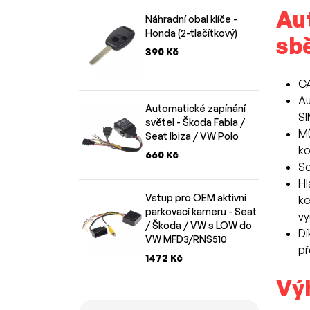
Au
Náhradní obal klíče -
Honda (2-tlačítkový)
sb
390 Kč
CA
Au
Automatické zapínání
SI
světel - Škoda Fabia /
Mů
Seat Ibiza / VW Polo
ko
660 Kč
So
Hl
Vstup pro OEM aktivní
ke
parkovací kameru - Seat
vy
/ Škoda / VW s LOW do
Dí
VW MFD3/RNS510
př
1472 Kč
Vý