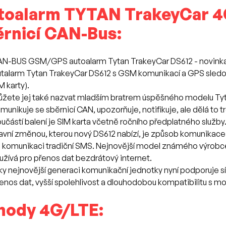
toalarm TYTAN TrakeyCar 
ěrnicí CAN-Bus:
N-BUS GSM/GPS autoalarm Tytan TrakeyCar DS612 - novinka
talarm Tytan TrakeyCar DS612 s GSM komunikací a GPS sledo
M karty).
žete jej také nazvat mladším bratrem úspěšného modelu Tyta
munikuje se sběrnicí CAN, upozorňuje, notifikuje, ale dělá to t
učástí balení je SIM karta včetně ročního předplatného služby
avní změnou, kterou nový DS612 nabízí, je způsob komunikace s
 komunikaci tradiční SMS. Nejnovější model známého výrobc
užívá pro přenos dat bezdrátový internet.
ky nejnovější generaci komunikační jednotky nyní podporuje sítě
enos dat, vyšší spolehlivost a dlouhodobou kompatibilitu s mo
hody 4G/LTE: