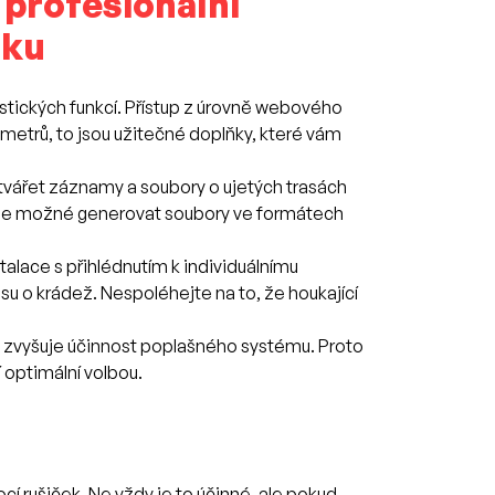
 profesionální
rku
istických funkcí. Přístup z úrovně webového
ometrů, to jsou užitečné doplňky, které vám
ytvářet záznamy a soubory o ujetých trasách
í. Je možné generovat soubory ve formátech
lace s přihlédnutím k individuálnímu
usu o krádež. Nespoléhejte na to, že houkající
 zvyšuje účinnost poplašného systému. Proto
 optimální volbou.
í rušiček. Ne vždy je to účinné, ale pokud