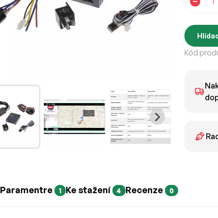
Hlídac
Kód produ
Nak
dop
Rad
Paramentre
Ke stažení
Recenze
1
4
0