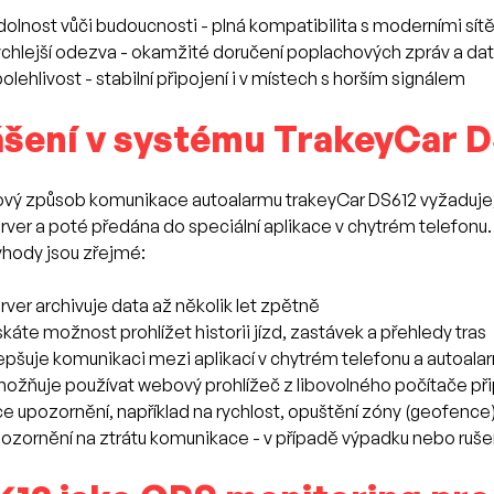
olnost vůči budoucnosti - plná kompatibilita s moderními sítě
chlejší odezva - okamžité doručení poplachových zpráv a dat
olehlivost - stabilní připojení i v místech s horším signálem
ášení v systému TrakeyCar 
vý způsob komunikace autoalarmu trakeyCar DS612 vyžaduje, 
rver a poté předána do speciální aplikace v chytrém telefonu.
hody jsou zřejmé:
rver archivuje data až několik let zpětně
skáte možnost prohlížet historii jízd, zastávek a přehledy tras
epšuje komunikaci mezi aplikací v chytrém telefonu a autoal
ožňuje používat webový prohlížeč z libovolného počítače při
ce upozornění, například na rychlost, opuštění zóny (geofence
ozornění na ztrátu komunikace - v případě výpadku nebo ru