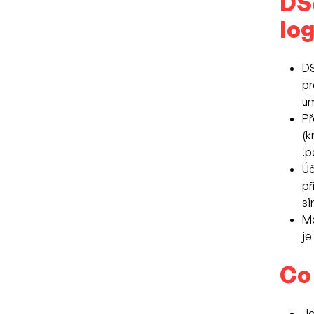
DS
log
DS
pr
um
Př
(k
.p
Úč
př
si
Mo
je
Co
Je