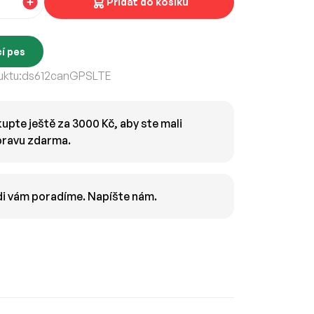
Přidat do košíku
í pes
ktu:
ds612canGPSLTE
upte ještě za 3000 Kč, aby ste mali
ravu zdarma.
i vám poradíme. Napíšte nám.