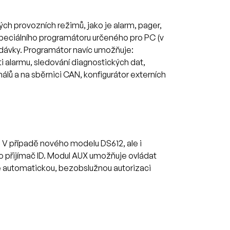
h provozních režimů, jako je alarm, pager,
 speciálního programátoru určeného pro PC (v
odávky. Programátor navíc umožňuje:
i alarmu, sledování diagnostických dat,
álů a na sběrnici CAN, konfigurátor externích
y. V případě nového modelu DS612, ale i
o přijímač ID. Modul AUX umožňuje ovládat
uje automatickou, bezobslužnou autorizaci