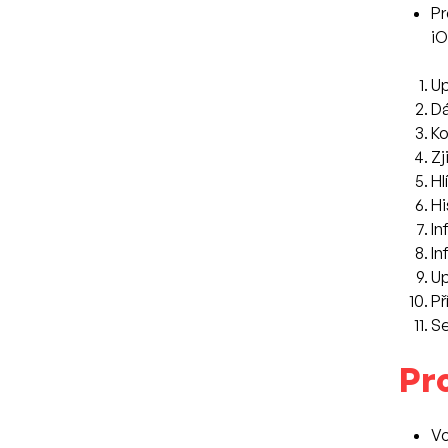
Pr
iO
Up
Dá
Ko
Zj
Hl
Hi
In
In
Up
Př
Se
Pro
Vo