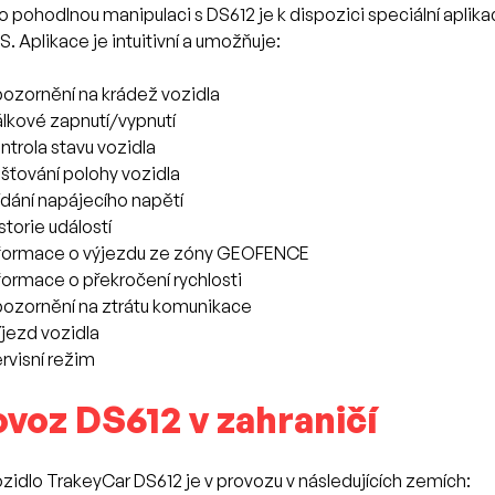
o pohodlnou manipulaci s DS612 je k dispozici speciální aplik
S. Aplikace je intuitivní a umožňuje:
ozornění na krádež vozidla
lkové zapnutí/vypnutí
ntrola stavu vozidla
išťování polohy vozidla
ídání napájecího napětí
storie událostí
formace o výjezdu ze zóny GEOFENCE
formace o překročení rychlosti
ozornění na ztrátu komunikace
íjezd vozidla
rvisní režim
voz DS612 v zahraničí
zidlo TrakeyCar DS612 je v provozu v následujících zemích: