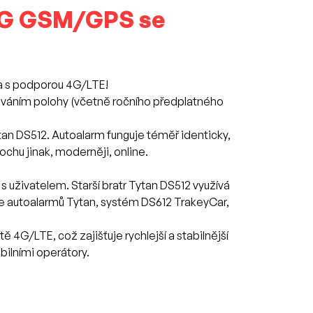
4G GSM/GPS se
 s podporou 4G/LTE!
váním polohy (včetně ročního předplatného
n DS512. Autoalarm funguje téměř identicky,
rochu jinak, moderněji, online.
.
 uživatelem. Starší bratr Tytan DS512 využívá
e autoalarmů Tytan, systém DS612 TrakeyCar,
 4G/LTE, což zajišťuje rychlejší a stabilnější
bilními operátory.