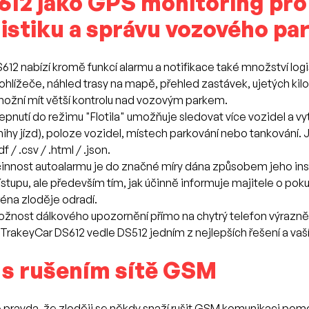
612 jako GPS monitoring pro
istiku a správu vozového pa
612 nabízí kromě funkcí alarmu a notifikace také množství log
ohlížeče, náhled trasy na mapě, přehled zastávek, ujetých kil
ožní mít větší kontrolu nad vozovým parkem.
epnutí do režimu "Flotila" umožňuje sledovat více vozidel a v
nihy jízd), poloze vozidel, místech parkování nebo tankován
df / .csv / .html / .json.
innost autoalarmu je do značné míry dána způsobem jeho insta
ístupu, ale především tím, jak účinně informuje majitele o pok
réna zloděje odradí.
žnost dálkového upozornění přímo na chytrý telefon výrazně
 TrakeyCar DS612 vedle DS512 jedním z nejlepších řešení a vaší
 s rušením sítě GSM
 pravda, že zloději se někdy snaží rušit GSM komunikaci pomoc