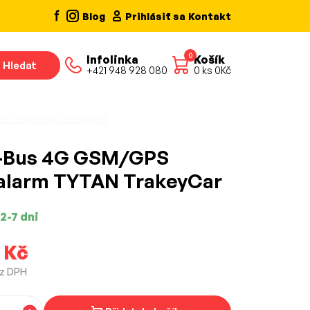
Blog
Prihlásiť sa
Kontakt
0
Infolinka
Košík
Hledat
+421 948 928 080
0
ks
0
Kč
zit všechny kategorie
-Bus 4G GSM/GPS
alarm TYTAN TrakeyCar
2-7 dni
 Kč
ez DPH