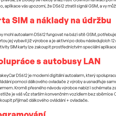
o, aplikace vás upozorní, že DS612 ztratil signál GSM, a vy mů
rta SIM a náklady na údržbu
y mohl autoalarm DS612 fungovat na bázi sítě GSM, potřebuje 
rtou jej vybavil již výrobce a je aktivní po dobu následujících 
tivity SIM karty lze zakoupit prostřednictvím speciální aplika
olupráce s autobusy LAN
akeyCar DS612 je moderní digitální autoalarm, který spolupra
ládání pomocí dálkového ovladače z výroby a usnadňuje samo
armem. Kromě přesného návodu výrobce nabízí i schémata za
stliže je váš vůz starším konvenčním vozidlem bez sběrnice CA
koupit přijímač dálkového ovládání + ovladače.
ogramování