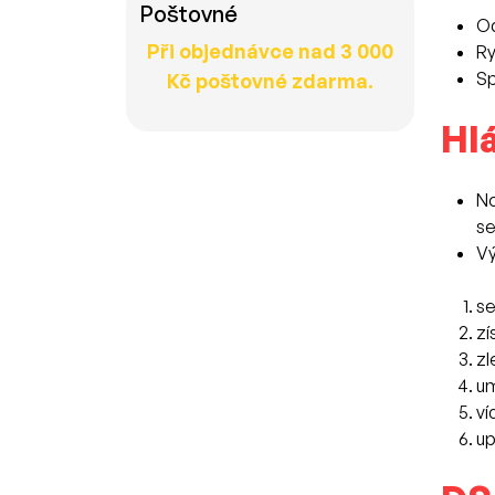
Poštovné
Od
Při objednávce nad 3 000
Ry
Sp
Kč poštovné zdarma.
Hl
No
se
Vý
se
zí
zl
um
ví
up