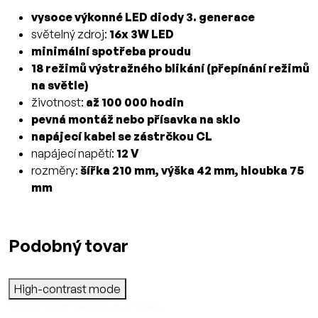
vysoce výkonné LED diody 3. generace
světelný zdroj:
16x 3W LED
minimální spotřeba proudu
18 režimů výstražného blikání (přepínání režimů
na světle)
životnost:
až 100 000 hodin
pevná montáž nebo přísavka na sklo
napájecí kabel se zástrčkou CL
napájecí napětí:
12 V
rozměry:
šířka 210 mm, výška 42 mm, hloubka 75
mm
Podobný tovar
High-contrast mode
Odporúčané súvisiace produkty