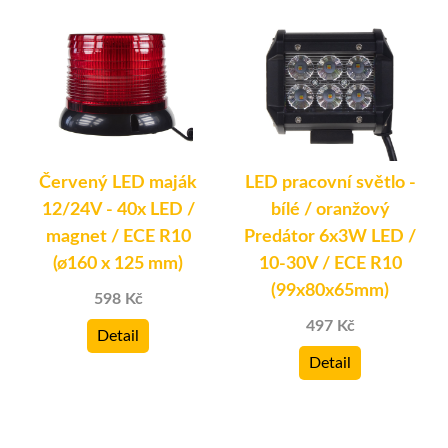
Červený LED maják
LED pracovní světlo -
12/24V - 40x LED /
bílé / oranžový
magnet / ECE R10
Predátor 6x3W LED /
é
(ø160 x 125 mm)
10-30V / ECE R10
(99x80x65mm)
598 Kč
497 Kč
Detail
Detail