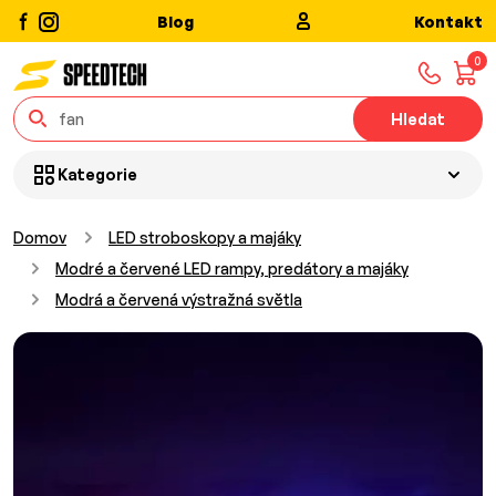
Blog
Kontakt
0
Hledat
Kategorie
Domov
LED stroboskopy a majáky
Modré a červené LED rampy, predátory a majáky
Modrá a červená výstražná světla