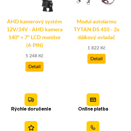
AHD kamerový systém
Modul autolarmu
12V/24V - AHD kamera
TYTAN DS 410 - 2x
140° + 7" LCD monitor
dálkový ovladač
(4-PIN)
1 822 Kč
5 248 Kč
Detail
Detail
Rýchle doručenie
Online platba