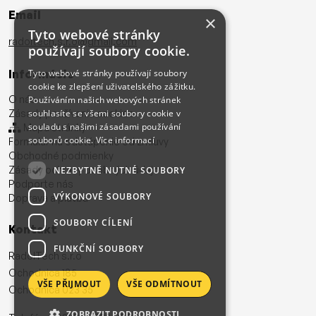
Email
×
Tyto webové stránky
radoltech.s.r.o@gmail.com
používají soubory cookie.
Informácie
Tyto webové stránky používají soubory
cookie ke zlepšení uživatelského zážitku.
O nás
Používáním našich webových stránek
Zásady používania cookies
souhlasíte se všemi soubory cookie v
souladu s našimi zásadami používání
Mapa stránky
souborů cookie.
Více informací
Formulár na odstúpenie od zmluvy
Obchodné podmienky
Zásady ochrany osobných údajov
NEZBYTNĚ NUTNÉ SOUBORY
Podporte nás
VÝKONOVÉ SOUBORY
Doprava a platba
SOUBORY CÍLENÍ
Kontakt
FUNKČNÍ SOUBORY
RadolTech s.r.o
Ochodnica 185
VŠE PŘIJMOUT
VŠE ODMÍTNOUT
Ochodnica 023 35
ZOBRAZIT PODROBNOSTI