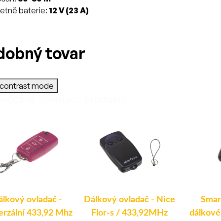
etně baterie:
12 V (23 A)
dobný tovar
-contrast mode
rúčané súvisiace produkty
álkový ovladač -
Dálkový ovladač - Nice
Smar
erzální 433,92 Mhz
Flor-s / 433,92MHz
dálkové