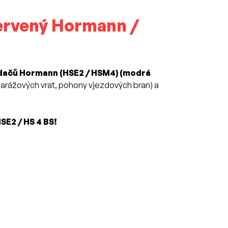
červený Hormann /
dačů Hormann (HSE2 / HSM4) (modrá
garážových vrat, pohony vjezdových bran) a
SE2 / HS 4 BS!