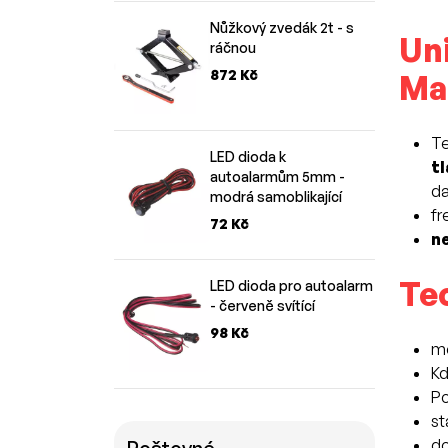
Nůžkový zvedák 2t - s
Un
ráčnou
872 Kč
Ma
Te
LED dioda k
tl
autoalarmům 5mm -
da
modrá samoblikající
fr
72 Kč
n
Te
LED dioda pro autoalarm
- červeně svítící
98 Kč
m
Kd
Po
st
d