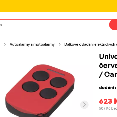
Autoalarmy a motoalarmy
Dálkové ovládání elektrických 
Unive
červ
/ Ca
dodání :
623 
507 Kč be