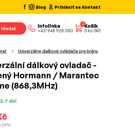
Blog
Prihlásiť sa
Kontakt
0
Infolinka
Košík
Hledat
+421 948 928 080
0
ks
0
Kč
vrat
Univerzálne diaľkové ovládače pre brány
rzální dálkový ovladač -
ený Hormann / Marantec
me (868,3MHz)
2-7 dni
Kč
z DPH