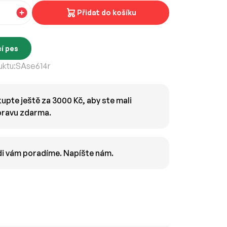
Přidat do košíku
í pes
ktu:
SAse614r
upte ještě za 3000 Kč, aby ste mali
ravu zdarma.
i vám poradíme. Napíšte nám.