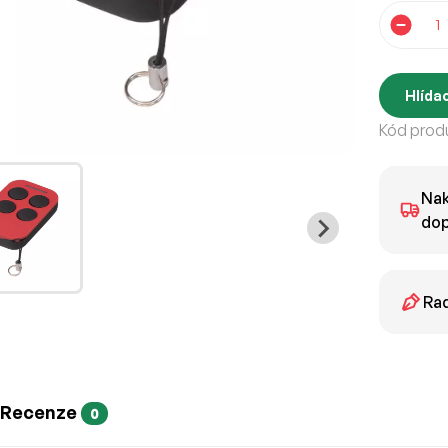
Hlídac
Kód produ
Nak
dop
Rad
Recenze
0