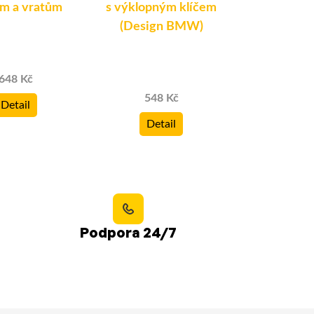
ům a vratům
s výklopným klíčem
červený (3-t
(Design BMW)
648 Kč
522 
548 Kč
Detail
Deta
Detail
Podpora 24/7