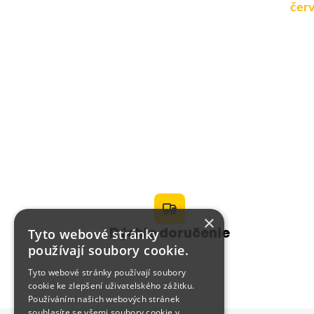
vratům a vratům
s výklopným klíčem
červ
(Design BMW)
648 Kč
548 Kč
Detail
Detail
×
Rýchle doručenie
Tyto webové stránky
používají soubory cookie.
Tyto webové stránky používají soubory
cookie ke zlepšení uživatelského zážitku.
Používáním našich webových stránek
souhlasíte se všemi soubory cookie v