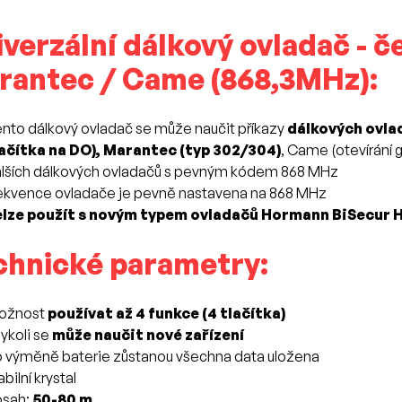
iverzální dálkový ovladač - 
rantec / Came (868,3MHz):
nto dálkový ovladač se může naučit příkazy
dálkových ovla
ačítka na DO), Marantec (typ 302/304)
, Came (otevírání 
lších dálkových ovladačů s pevným kódem 868 MHz
ekvence ovladače je pevně nastavena na 868 MHz
elze použít s novým typem ovladačů Hormann BiSecur H
chnické parametry:
ožnost
používat až 4 funkce (4 tlačítka)
ykoli se
může naučit nové zařízení
 výměně baterie zůstanou všechna data uložena
abilní krystal
osah:
50-80 m