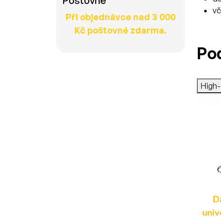
Poštovné
vč
Při objednávce nad 3 000
Kč poštovné zdarma.
Po
High
Odpo
Smart ovladač k
Dálkový ovladač -
D
dálkovému ovládání k
univerzální 433,92Mhz
univ