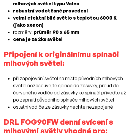
mlhových světel typu Valeo
robustní vodotěsné provedení
velmi efektní bílé světlo s teplotou 6000 K
(jako xenon)
rozměry:
průměr 90 x 65 mm
cena je za 2ks světel
Připojení k originálnímu spínači
mlhových světel:
při zapojování světel na místo původních mlhových
světel nezasouvejte spínač do zásuvky, proud do
červeného vodiče od zásuvky ke spínači přiveďte až
po zapnutí původního spínače mlhových světel
ostatní vodiče ze zásuvky nechte nezapojené
DRL FOG90FW denní svícení s
mlhovými světly vhodné pro: