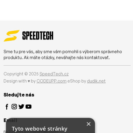
Sme tu pre vás, aby sme vám pomohli s výberom správneho
produktu. Ak máte otázky, neváhajte nás kontaktovať.
Copyright © 2025
SpeedTech.cz
Design with ♥ by
CODEUPP.com
eShop by
dudik.net
Sledujte nás
Email
×
Tyto webové stránky
radoltech.s.r.o@gmail.com