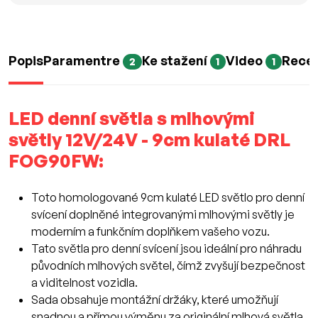
Popis
Paramentre
Ke stažení
Video
Rece
2
1
1
LED denní světla s mlhovými
světly 12V/24V - 9cm kulaté DRL
FOG90FW:
Toto homologované 9cm kulaté LED světlo pro denní
svícení doplněné integrovanými mlhovými světly je
moderním a funkčním doplňkem vašeho vozu.
Tato světla pro denní svícení jsou ideální pro náhradu
původních mlhových světel, čímž zvyšují bezpečnost
a viditelnost vozidla.
Sada obsahuje montážní držáky, které umožňují
snadnou a přímou výměnu za originální mlhová světla