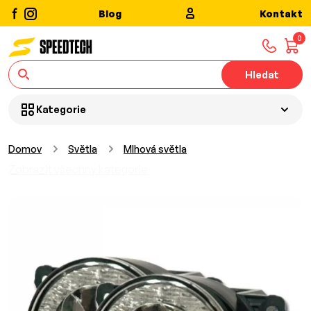
Blog
Kontakt
0
Hledat
Kategorie
Domov
Světla
Mlhová světla
Zobrazit všechny kategorie