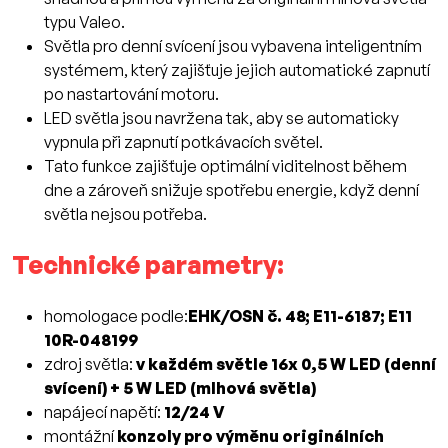
typu Valeo.
Světla pro denní svícení jsou vybavena inteligentním
systémem, který zajišťuje jejich automatické zapnutí
po nastartování motoru.
LED světla jsou navržena tak, aby se automaticky
vypnula při zapnutí potkávacích světel.
Tato funkce zajišťuje optimální viditelnost během
dne a zároveň snižuje spotřebu energie, když denní
světla nejsou potřeba.
Technické parametry:
homologace podle:
EHK/OSN č. 48; E11-6187; E11
10R-048199
zdroj světla:
v každém světle 16x 0,5 W LED (denní
svícení) + 5 W LED (mlhová světla)
napájecí napětí:
12/24 V
montážní
konzoly pro výměnu originálních