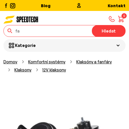
Blog
Kontakt
0
Hledat
Kategorie
Domov
Komfortní systémy
Klaksóny a fanfáry
Klaksony
12V klaksony