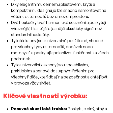
Díky elegantnímu černému plastovému krytu a
kompaktnímu designu je lze snadno namontovat na
většinu automobilů bez omezení prostoru.
Dvě houkačky tvoří harmonické souznění a poskytují
výraznější, hlasitější a jasnější akustický signál než
standardní houkačky.
Tyto klaksony jsou univerzálně použitelné, vhodné
pro všechny typy automobilů, dodávek nebo
motocyklů a poskytují spolehlivou funkčnost za všech
podmínek.
Tyto univerzální klaksony jsou spolehlivým,
praktickým a cenově dostupným řešením pro
všechny řidiče, kteří dbají na bezpečnost a chtějí být
v provozu vždy slyšet.
Klíčové vlastnosti výrobku:
Posuvná akustická trubka:
Poskytuje plný, silný a