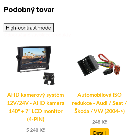
Podobný tovar
High-contrast mode
Odporúčané súvisiace produkty
AHD kamerový systém
Automobilová ISO
12V/24V - AHD kamera
redukce - Audi / Seat /
140° + 7" LCD monitor
Škoda / VW (2004->)
(4-PIN)
248 Kč
5 248 Kč
Detail