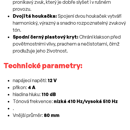
pronikavý zvuk, který je dobře slyšet i v rušném
provozu.
Dvojitá houkačka:
Spojení dvou houkaček vytváří
harmonický, výrazný a snadno rozpoznatelný zvukový
tón.
Spodní černý plastový kryt:
Chrání klakson před
povětrnostními vlivy, prachem a nečistotami, čímž
prodlužuje jeho životnost.
Technické parametry:
napájecí napětí:
12 V
příkon:
4 A
hladina hluku:
110 dB
Tónová frekvence:
nízká 410 Hz/vysoká 510 Hz
.
Vnější průměr:
80 mm