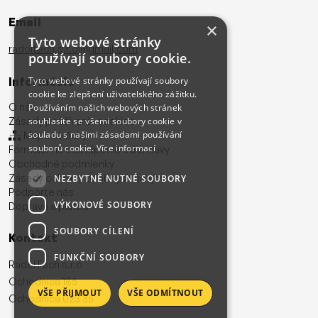
Email
×
Tyto webové stránky
radoltech.s.r.o@gmail.com
používají soubory cookie.
Informácie
Tyto webové stránky používají soubory
cookie ke zlepšení uživatelského zážitku.
O nás
Používáním našich webových stránek
Zásady používania cookies
souhlasíte se všemi soubory cookie v
souladu s našimi zásadami používání
Mapa stránky
souborů cookie.
Více informací
Formulár na odstúpenie od zmluvy
Obchodné podmienky
Zásady ochrany osobných údajov
NEZBYTNĚ NUTNÉ SOUBORY
Podporte nás
VÝKONOVÉ SOUBORY
Doprava a platba
SOUBORY CÍLENÍ
Kontakt
FUNKČNÍ SOUBORY
RadolTech s.r.o
Ochodnica 185
VŠE PŘIJMOUT
VŠE ODMÍTNOUT
Ochodnica 023 35