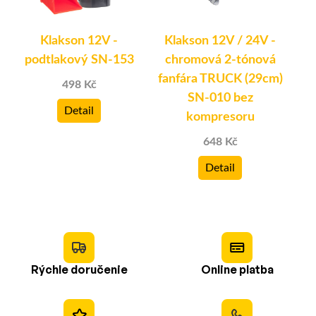
Klakson 12V -
Klakson 12V / 24V -
podtlakový SN-153
chromová 2-tónová
p
fanfára TRUCK (29cm)
498 Kč
SN-010 bez
Detail
kompresoru
648 Kč
Detail
Rýchle doručenie
Online platba