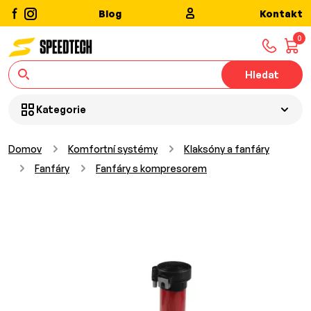
Blog
Kontakt
0
Hledat
Kategorie
Domov
Komfortní systémy
Klaksóny a fanfáry
Fanfáry
Fanfáry s kompresorem