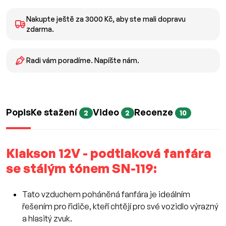
Nakupte ještě za 3000 Kč, aby ste mali dopravu
zdarma.
Radi vám poradíme. Napíšte nám.
Popis
Ke stažení
Video
Recenze
2
2
10
Klakson 12V - podtlaková fanfára
se stálým tónem SN-119:
Tato vzduchem poháněná fanfára je ideálním
řešením pro řidiče, kteří chtějí pro své vozidlo výrazný
a hlasitý zvuk.