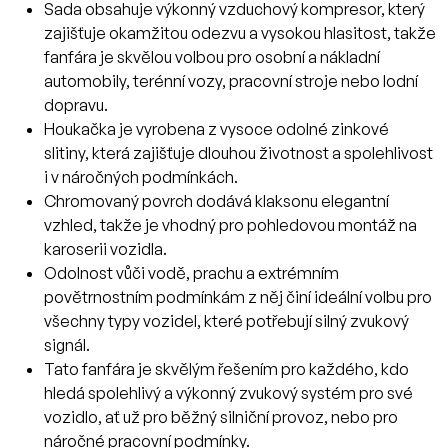
Sada obsahuje výkonný vzduchový kompresor, který
zajišťuje okamžitou odezvu a vysokou hlasitost, takže
fanfára je skvělou volbou pro osobní a nákladní
automobily, terénní vozy, pracovní stroje nebo lodní
dopravu.
Houkačka je vyrobena z vysoce odolné zinkové
slitiny, která zajišťuje dlouhou životnost a spolehlivost
i v náročných podmínkách.
Chromovaný povrch dodává klaksonu elegantní
vzhled, takže je vhodný pro pohledovou montáž na
karoserii vozidla.
Odolnost vůči vodě, prachu a extrémním
povětrnostním podmínkám z něj činí ideální volbu pro
všechny typy vozidel, které potřebují silný zvukový
signál.
Tato fanfára je skvělým řešením pro každého, kdo
hledá spolehlivý a výkonný zvukový systém pro své
vozidlo, ať už pro běžný silniční provoz, nebo pro
náročné pracovní podmínky.