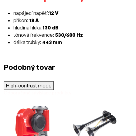
napájecí napětí:
12 V
příkon:
18 A
hladina hluku:
130 dB
tónová frekvence:
530/680 Hz
délka trubky:
443 mm
Podobný tovar
High-contrast mode
Odporúčané súvisiace produkty