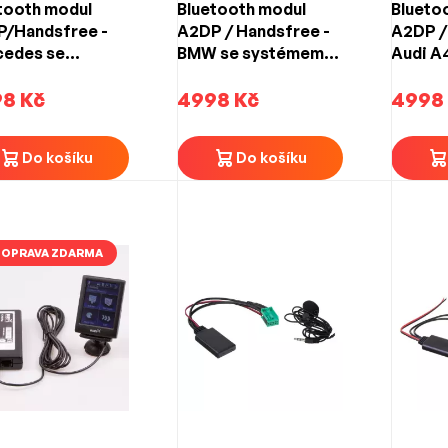
tooth modul
Bluetooth modul
Blueto
/Handsfree -
A2DP / Handsfree -
A2DP /
cedes se
BMW se systémem
Audi A4
témem
iDrive CCC, CIC, M-
A8 / Q
1/NTG2, Audio
8 Kč
ASK, Professional
4998 Kč
systé
4998
APS 50, Comand
bez iDrive
Do košíku
Do košíku
OPRAVA ZDARMA