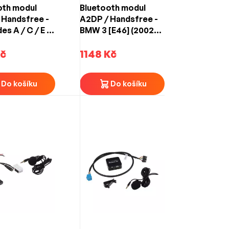
oth modul
Bluetooth modul
 Handsfree -
A2DP / Handsfree -
s A / C / E /
BMW 3 [E46] (2002-
 / ML / SLK
2006) 10-PIN
) 18-PIN
Kč
1148 Kč
Do košíku
Do košíku