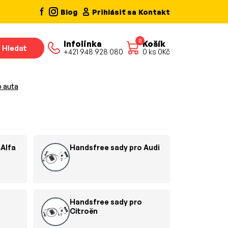
Blog
Prihlásiť sa
Kontakt
0
Infolinka
Košík
Hledat
+421 948 928 080
0
ks
0
Kč
o auta
 Alfa
Handsfree sady pro Audi
Handsfree sady pro
Citroën