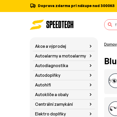
Doprava zdarma pri nákupe nad 3000Kč
Domov
Akce a výprodej
Autoalarmy a motoalarmy
Blu
Autodiagnostika
Autodoplňky
Autohifi
Autoklíče a obaly
Centrální zamykání
Elektro doplňky