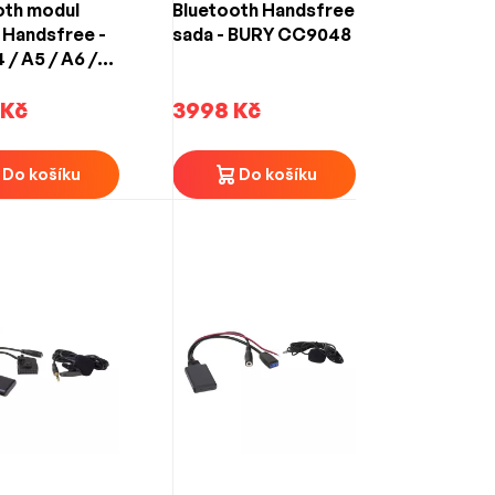
oth modul
Bluetooth Handsfree
 Handsfree -
sada - BURY CC9048
 / A5 / A6 /
7 so
mom MMI 2G
 Kč
3998 Kč
Do košíku
Do košíku