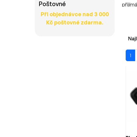
Poštovné
přijím
palubn
Při objednávce nad 3 000
systém
Kč poštovné zdarma.
hluku z
Naj
Pří
K Blue
1
handsf
Blueto
Nechyb
zvuku.
bezdr
Nej
Jsou 
Většin