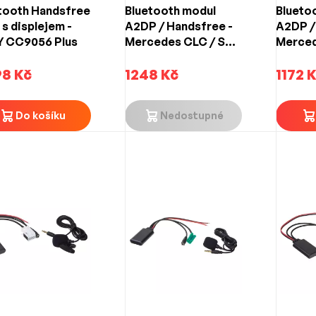
tooth Handsfree
Bluetooth modul
Blueto
 s displejem -
A2DP / Handsfree -
A2DP /
 CC9056 Plus
Mercedes CLC / SL /
Mercede
SLK (2008->) 12-PIN
G / CLK
8 Kč
1248 Kč
(1993->
1172 
Do košíku
Nedostupné