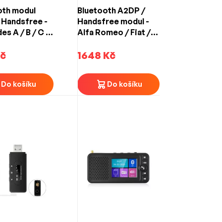
oth modul
Bluetooth A2DP /
 Handsfree -
Handsfree modul -
s A / B / C /
Alfa Romeo / Fiat /
L / GL / R / S
Lancia (1993->)
002->) 12-PIN
Kč
1648 Kč
Do košíku
Do košíku