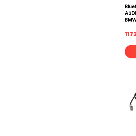
Blue
A2DP
BMW 1
X5 (
117