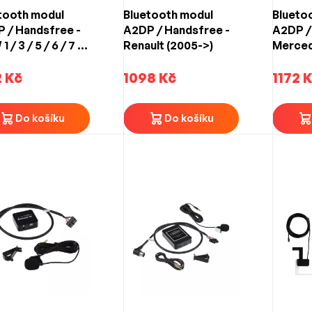
tooth modul
Bluetooth modul
Blueto
 / Handsfree -
A2DP / Handsfree -
A2DP /
 / 3 / 5 / 6 / 7 /
Renault (2005->)
Mercede
2001->) 12-PIN
CLK / M
2 Kč
1098 Kč
/ SL (2
1172 
Do košíku
Do košíku