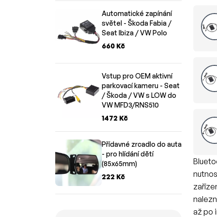
Automatické zapínání
světel - Škoda Fabia /
Seat Ibiza / VW Polo
660 Kč
Vstup pro OEM aktivní
parkovací kameru - Seat
/ Škoda / VW s LOW do
VW MFD3/RNS510
1472 Kč
Přídavné zrcadlo do auta
- pro hlídání dětí
Blueto
(85x65mm)
nutnos
222 Kč
zaříze
nalezn
až po 