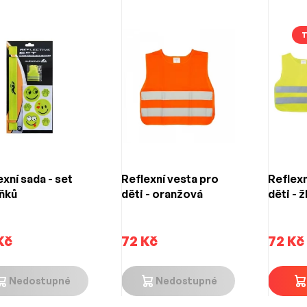
exní sada - set
Reflexní vesta pro
Reflexn
ňků
děti - oranžová
děti - ž
Kč
72 Kč
72 Kč
Nedostupné
Nedostupné