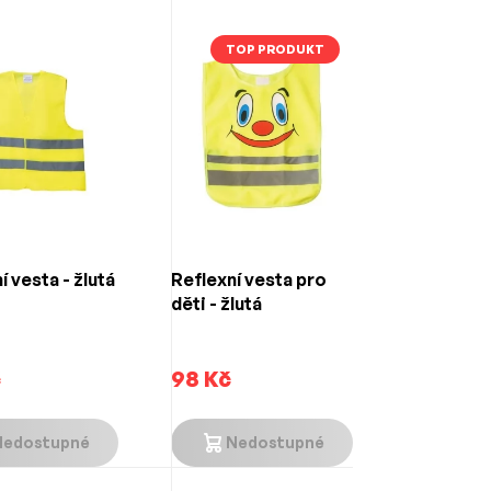
TOP PRODUKT
í vesta - žlutá
Reflexní vesta pro
děti - žlutá
č
98 Kč
Nedostupné
Nedostupné