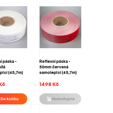
í páska -
Reflexní páska -
ílá
50mm červená
picí (45,7m)
samolepicí (45,7m)
Kč
1498 Kč
Do košíku
Nedostupné