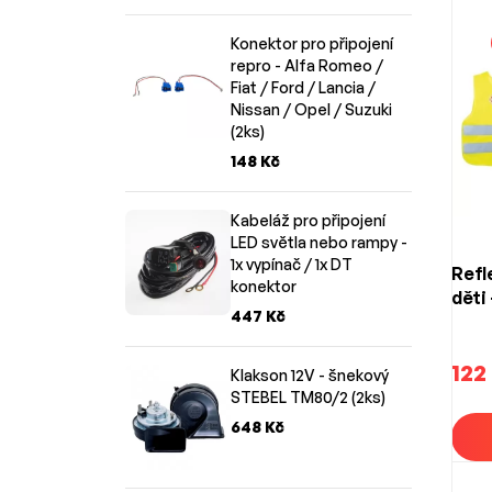
Konektor pro připojení
repro - Alfa Romeo /
Fiat / Ford / Lancia /
Nissan / Opel / Suzuki
(2ks)
148 Kč
Kabeláž pro připojení
LED světla nebo rampy -
1x vypínač / 1x DT
Refl
konektor
děti 
447 Kč
122
Klakson 12V - šnekový
STEBEL TM80/2 (2ks)
648 Kč