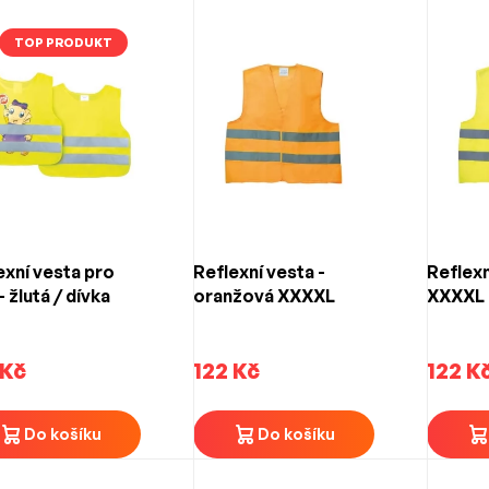
TOP PRODUKT
exní vesta pro
Reflexní vesta -
Reflexn
- žlutá / dívka
oranžová XXXXL
XXXXL
 Kč
122 Kč
122 K
Do košíku
Do košíku