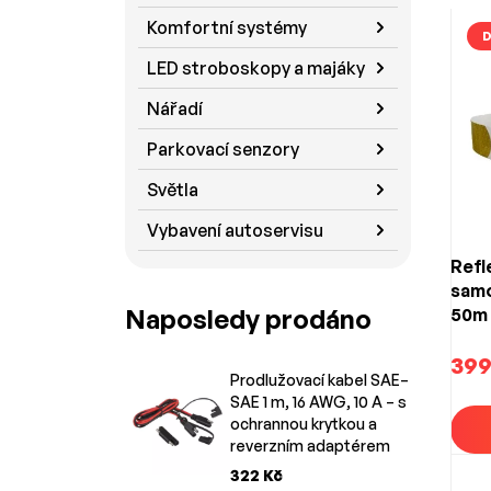
Komfortní systémy
D
LED stroboskopy a majáky
Nářadí
Parkovací senzory
Světla
Vybavení autoservisu
Refl
samo
Naposledy prodáno
50m 
cist
(hom
399
Prodlužovací kabel SAE–
SAE 1 m, 16 AWG, 10 A – s
ochrannou krytkou a
reverzním adaptérem
322 Kč