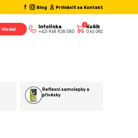
Blog
Prihlásiť sa
Kontakt
0
Infolinka
Košík
Hledat
+421 948 928 080
0
ks
0
Kč
Reflexní samolepky a
přívěsky