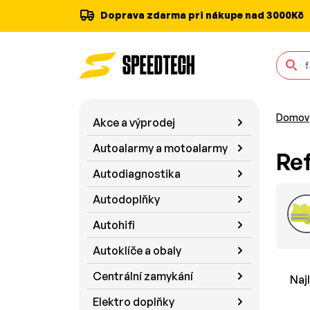
Doprava zdarma pri nákupe nad 3000Kč
Domov
Akce a výprodej
Autoalarmy a motoalarmy
Ref
Autodiagnostika
Autodoplňky
Autohifi
Autoklíče a obaly
Centrální zamykání
Naj
Elektro doplňky