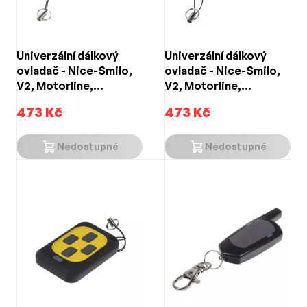
Univerzální dálkový
Univerzální dálkový
ovladač - Nice-Smilo,
ovladač - Nice-Smilo,
V2, Motorline,
V2, Motorline,
Mitto2/4, Doorhan a
Mitto2/4, Doorhan a
473 Kč
473 Kč
jiné (433MHz)
jiné (433MHz)
Nedostupné
Nedostupné