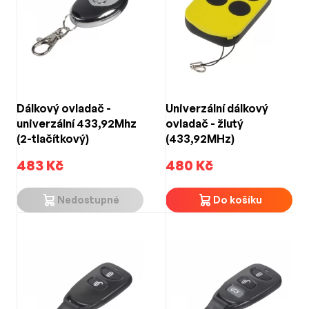
Dálkový ovladač -
Univerzální dálkový
univerzální 433,92Mhz
ovladač - žlutý
(2-tlačítkový)
(433,92MHz)
483 Kč
480 Kč
Nedostupné
Do košíku