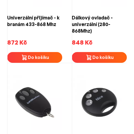
Univerzální přijímač - k
Dálkový ovladač -
branám 433-868 Mhz
univerzální (280-
868Mhz)
872 Kč
848 Kč
Do košíku
Do košíku