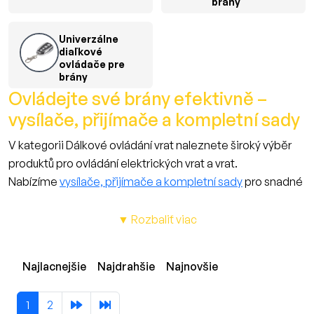
brány
Univerzálne
diaľkové
ovládače pre
brány
Ovládejte své brány efektivně –
vysílače, přijímače a kompletní sady
V kategorii Dálkové ovládání vrat naleznete široký výběr
produktů pro ovládání elektrických vrat a vrat.
Nabízíme
vysílače, přijímače a kompletní sady
pro snadné
a spolehlivé ovládání vašich vstupů.
Naše produkty jsou kompatibilní s různými typy vrat,
▼ Rozbaliť viac
včetně posuvných, křídlových a garážových vrat.
Systémy pracují na frekvencích 433,92 MHz a 868 MHz,
Najlacnejšie
Najdrahšie
Najnovšie
což zajišťuje spolehlivý přenos signálu a vysokou úroveň
bezpečnosti.
1
2