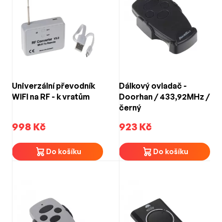
Univerzální převodník
Dálkový ovladač -
WIFI na RF - k vratům
Doorhan / 433,92MHz /
černý
998 Kč
923 Kč
Do košíku
Do košíku