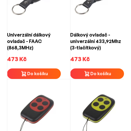
Univerzální dálkový
Dálkový ovladač -
ovladač - FAAC
univerzální 433,92Mhz
(868,3MHz)
(3-tlačítkový)
473 Kč
473 Kč
Do košíku
Do košíku