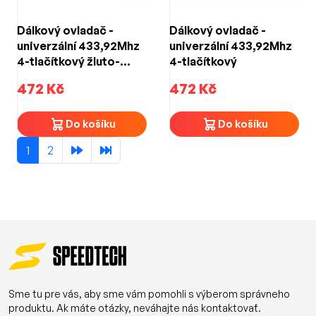
Dálkový ovladač -
Dálkový ovladač -
univerzální 433,92Mhz
univerzální 433,92Mhz
4-tlačítkový žluto-
4-tlačítkový
černý
472 Kč
472 Kč
Do košíku
Do košíku
1
2
Sme tu pre vás, aby sme vám pomohli s výberom správneho
produktu. Ak máte otázky, neváhajte nás kontaktovať.