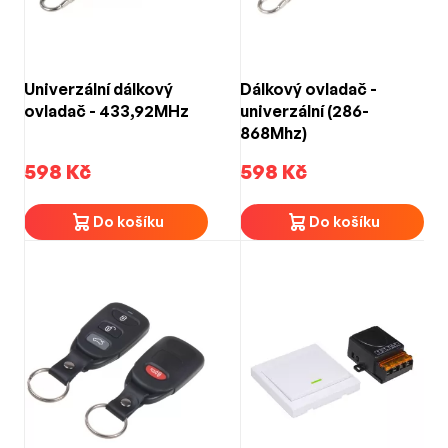
Univerzální dálkový
Dálkový ovladač -
ovladač - 433,92MHz
univerzální (286-
868Mhz)
598 Kč
598 Kč
Do košíku
Do košíku