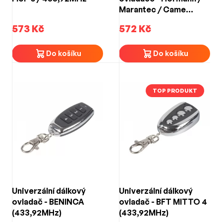
Marantec / Came
(868,3MHz)
573 Kč
572 Kč
Do košíku
Do košíku
TOP PRODUKT
Univerzální dálkový
Univerzální dálkový
ovladač - BENINCA
ovladač - BFT MITTO 4
(433,92MHz)
(433,92MHz)