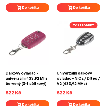
Do košíku
Do košíku
TOP PRODUKT
Dálkový ovladač -
Univerzální dálkový
univerzální 433,92 Mhz
ovladač - NICE / Ditec /
červený (3-tlačítkový)
V2 (433,92 MHz)
522 Kč
522 Kč
Do košíku
Do košíku