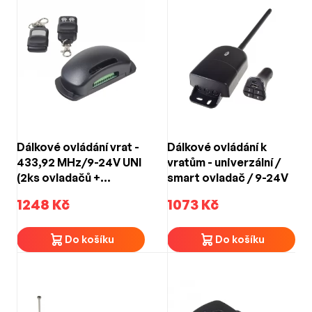
Dálkové ovládání vrat -
Dálkové ovládání k
433,92 MHz/9-24V UNI
vratům - univerzální /
(2ks ovladačů +
smart ovladač / 9-24V
přijímač)
1248 Kč
1073 Kč
Do košíku
Do košíku