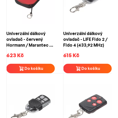
Univerzální dálkový
Univerzální dálkový
ovladač - červený
ovladač - LIFE Fido 2 /
Hormann / Marantec /
Fido 4 (433,92 MHz)
Came (868,3MHz)
623 Kč
615 Kč
Do košíku
Do košíku