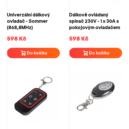
Univerzální dálkový
Dálkově ovládaný
ovladač - Sommer
spínač 230V - 1 x 30A s
(868,8MHz)
pokojovým ovladačem
598 Kč
598 Kč
Do košíku
Do košíku