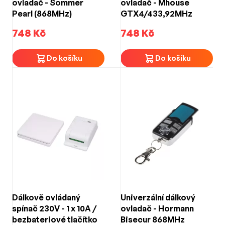
ovladač - Sommer
ovladač - Mhouse
Pearl (868MHz)
GTX4/433,92MHz
748 Kč
748 Kč
Do košíku
Do košíku
Dálkově ovládaný
Univerzální dálkový
spínač 230V - 1 x 10A /
ovladač - Hormann
bezbateriové tlačítko
Bisecur 868MHz