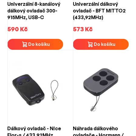
Univerzální 8-kanálový
Univerzální dálkový
dálkový ovladač 300-
ovladač - BFT MITTO2
915MHz, USB-C
(433,92MHz)
590 Kč
573 Kč
Do košíku
Do košíku
Dálkový ovladač - Nice
Náhrada dálkového
Flor-s / 433,92MHz
ovladače - Hormann /