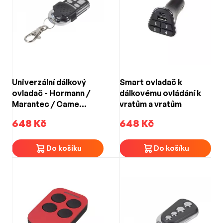
Univerzální dálkový
Smart ovladač k
ovladač - Hormann /
dálkovému ovládání k
Marantec / Came
vratům a vratům
(868,3MHz)
648 Kč
648 Kč
Do košíku
Do košíku