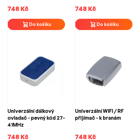
748 Kč
748 Kč
Do košíku
Do košíku
Univerzální dálkový
Univerzální WIFI / RF
ovladač - pevný kód 27-
přijímač - k branám
41MHz
748 Kč
748 Kč